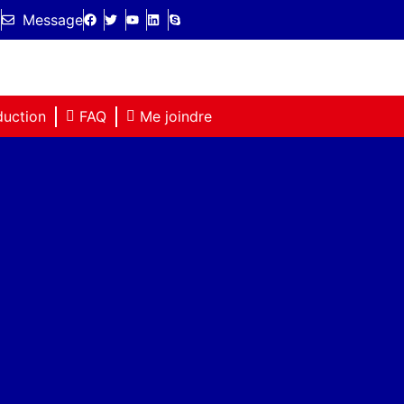
l
Message
duction
FAQ
Me joindre