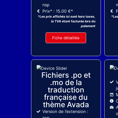
nsp
Prix* : 15.00 €*
P
*Les prix affichés ici sont hors taxes,
*Les
la TVA étant facturée lors du
paiement
Fiche détaillée
ThemeForest
Fichiers .po et
.mo de la
V
traduction
j
M
française du
C
thème Avada
A
Version de l’extension :
o
nsp