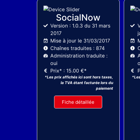
MyThemeShop
SocialNow
Version : 1.0.3 du 31 mars
V
2017
j
Mise à jour le 31/03/2017
M
Chaînes traduites : 874
C
Administration traduite :
A
oui
o
Prix* : 15.00 €*
P
*Les prix affichés ici sont hors taxes,
*Les
la TVA étant facturée lors du
paiement
Fiche détaillée