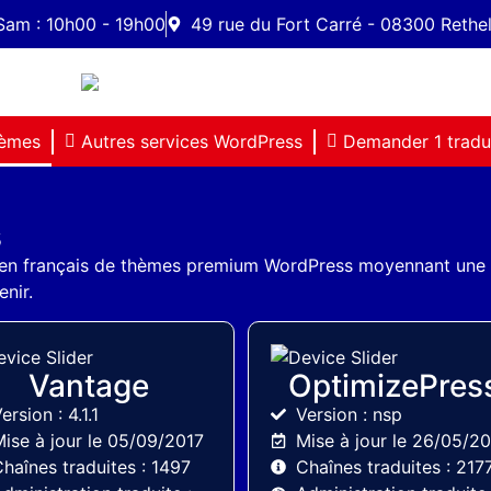
Sam : 10h00 - 19h00
49 rue du Fort Carré - 08300 Rethe
èmes
Autres services WordPress
Demander 1 tradu
s
 en français de thèmes premium WordPress moyennant une
nir.
AppThemes
Optimizepress
Vantage
OptimizePres
ersion : 4.1.1
Version : nsp
ise à jour le 05/09/2017
Mise à jour le 26/05/2
haînes traduites : 1497
Chaînes traduites : 217