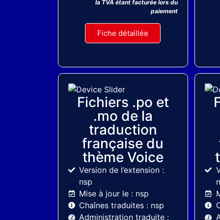
la TVA étant facturée lors du
paiement
Fiche détaillée
ThemeForest
Fichiers .po et
F
.mo de la
traduction
française du
thème Voice
Version de l’extension :
V
nsp
Mise à jour le : nsp
M
Chaînes traduites : nsp
C
Administration traduite :
A