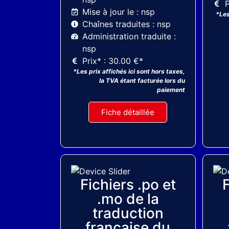
P
Mise à jour le : nsp
*Les
Chaînes traduites : nsp
Administration traduite :
nsp
Prix* : 30.00 €*
*Les prix affichés ici sont hors taxes,
la TVA étant facturée lors du
paiement
Fiche détaillée
MyThemeShop
Fichiers .po et
F
.mo de la
traduction
française du