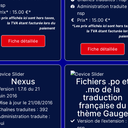
nsp
Administration traduite 
rix* : 15.00 €*
nsp
 prix affichés ici sont hors taxes,
Prix* : 15.00 €*
la TVA étant facturée lors du
*Les prix affichés ici sont hors t
paiement
la TVA étant facturée lor
paie
Fiche détaillée
Fiche détaillée
Elegantthemes
ThemeForest
Nexus
Fichiers .po e
.mo de la
ersion : 1.7.6 du 21
traduction
uin 2016
ise à jour le 21/08/2016
française du
haînes traduites : 392
thème Gaug
dministration traduite :
Version de l’extension :
ui
nsp