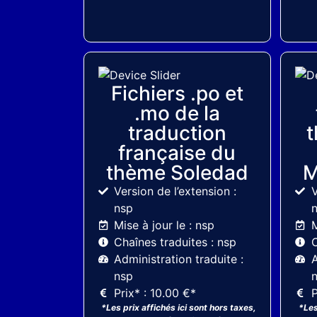
ThemeForest
Fichiers .po et
.mo de la
traduction
française du
thème Soledad
M
Version de l’extension :
V
nsp
Mise à jour le : nsp
M
Chaînes traduites : nsp
C
Administration traduite :
A
nsp
Prix* : 10.00 €*
P
*Les prix affichés ici sont hors taxes,
*Les