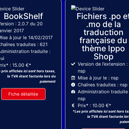
MyThemeShop
BookShelf
Fichiers .po e
.mo de la
ersion : 2.0.7 du 20
traduction
anvier 2017
ise à jour le 14/02/2017
française du
haînes traduites : 621
thème Ippo
dministration traduite :
Shop
ui
Version de l’extension :
rix* : 15.00 €*
nsp
 prix affichés ici sont hors taxes,
la TVA étant facturée lors du
Mise à jour le : nsp
paiement
Chaînes traduites : nsp
Administration traduite 
Fiche détaillée
nsp
Prix* : 10.00 €*
*Les prix affichés ici sont hors t
la TVA étant facturée lor
paie