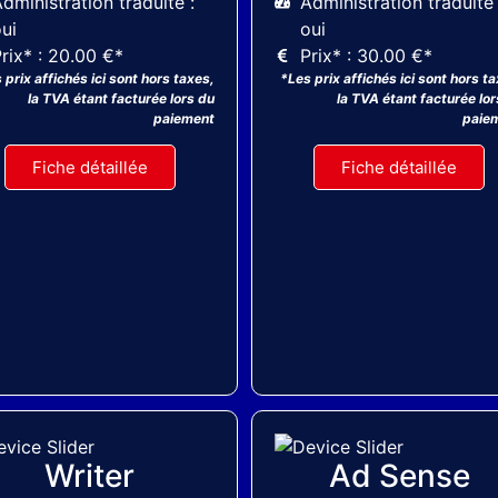
dministration traduite :
Administration traduite 
ui
oui
rix* : 20.00 €*
Prix* : 30.00 €*
 prix affichés ici sont hors taxes,
*Les prix affichés ici sont hors t
la TVA étant facturée lors du
la TVA étant facturée lor
paiement
paie
Fiche détaillée
Fiche détaillée
MyThemeShop
MyThemeShop
Writer
Ad Sense