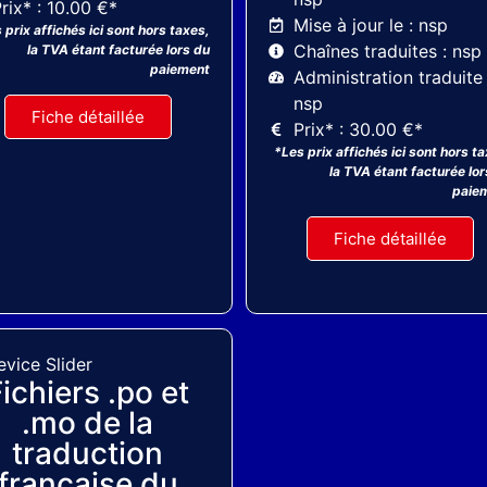
rix* : 10.00 €*
Mise à jour le : nsp
 prix affichés ici sont hors taxes,
Chaînes traduites : nsp
la TVA étant facturée lors du
paiement
Administration traduite 
nsp
Fiche détaillée
Prix* : 30.00 €*
*Les prix affichés ici sont hors t
la TVA étant facturée lor
paie
Fiche détaillée
MyThemeShop
ichiers .po et
.mo de la
traduction
française du