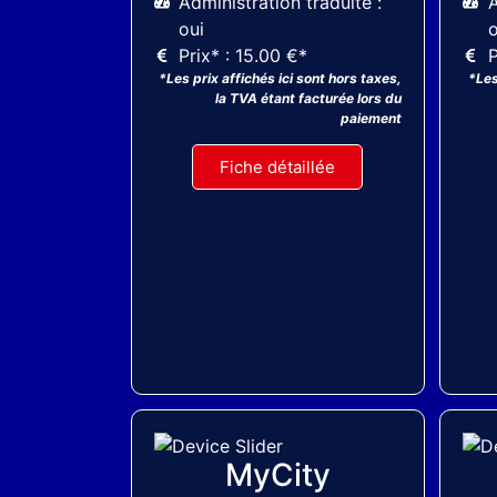
Administration traduite :
A
oui
o
Prix* : 15.00 €*
P
*Les prix affichés ici sont hors taxes,
*Les
la TVA étant facturée lors du
paiement
Fiche détaillée
ThemeForest
MyCity