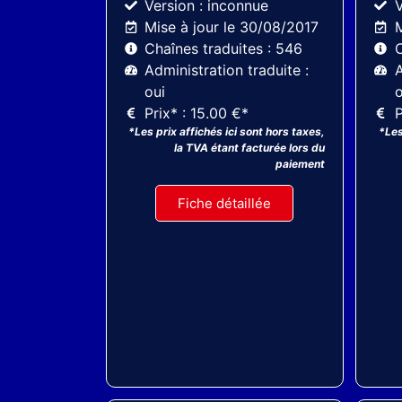
Version : inconnue
V
Mise à jour le 30/08/2017
M
Chaînes traduites : 546
C
Administration traduite :
A
oui
o
Prix* : 15.00 €*
P
*Les prix affichés ici sont hors taxes,
*Les
la TVA étant facturée lors du
paiement
Fiche détaillée