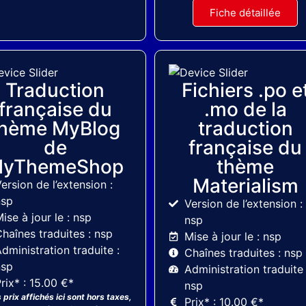
Fiche détaillée
MyThemeShop
Tesla Themes
Traduction
Fichiers .po e
française du
.mo de la
thème MyBlog
traduction
de
française du
yThemeShop
thème
Materialism
ersion de l’extension :
nsp
Version de l’extension :
ise à jour le : nsp
nsp
haînes traduites : nsp
Mise à jour le : nsp
dministration traduite :
Chaînes traduites : nsp
nsp
Administration traduite 
rix* : 15.00 €*
nsp
 prix affichés ici sont hors taxes,
Prix* : 10.00 €*